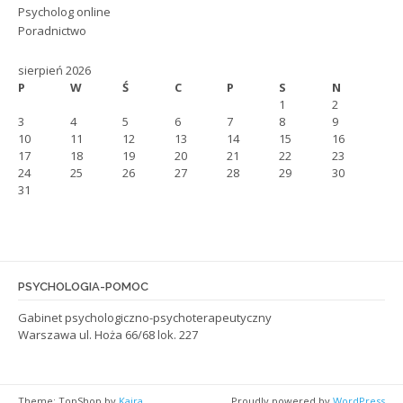
Psycholog online
Poradnictwo
sierpień 2026
P
W
Ś
C
P
S
N
1
2
3
4
5
6
7
8
9
10
11
12
13
14
15
16
17
18
19
20
21
22
23
24
25
26
27
28
29
30
31
PSYCHOLOGIA-POMOC
Gabinet psychologiczno-psychoterapeutyczny
Warszawa ul. Hoża 66/68 lok. 227
Theme: TopShop by
Kaira
Proudly powered by
WordPress