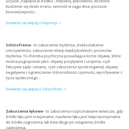
uczucie „napięcia w środku”, niepokój, płaczliwość, wczesne
budzenie się około 4 rano, senność w ciągu dnia, poczucie
beznadziejności…
Dowiedz się więcej o Depresji ->
Schizofrenia
– to zaburzenie myślenia, zniekształcenie
rzeczywistości, zaburzenie relacji międzyludzkich i procesów
myślenia. To choroba psychiczna posiadająca liczne objawy, które
można pogrupować jako: objawy pozytywne ( urojenia, czyli
fałszywe sądy i omamy, czyli zaburzenia spostrzegania), objawy
negatywne ( ograniczenie różnorodności czynności, wycofywanie z
życia społecznego…
Dowiedz się więcej o Schizofreni ->
Zaburzenia lękowe
– to zaburzenia rozpoznawane wówczas, gdy
źródło lęku jest irracjonalne, nasilenie lęku jest nieproporcjonalne
do źródła zagrożenia, lęk trwa długo po ustąpieniu źródła
zagrożenia.