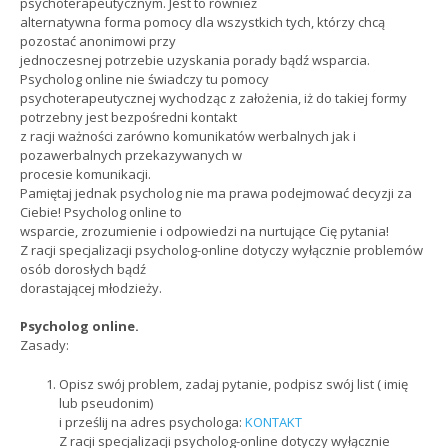
psychoterapeutycznym. Jest to również
alternatywna forma pomocy dla wszystkich tych, którzy chcą
pozostać anonimowi przy
jednoczesnej potrzebie uzyskania porady bądź wsparcia.
Psycholog online nie świadczy tu pomocy
psychoterapeutycznej wychodząc z założenia, iż do takiej formy
potrzebny jest bezpośredni kontakt
z racji ważności zarówno komunikatów werbalnych jak i
pozawerbalnych przekazywanych w
procesie komunikacji.
Pamiętaj jednak psycholog nie ma prawa podejmować decyzji za
Ciebie! Psycholog online to
wsparcie, zrozumienie i odpowiedzi na nurtujące Cię pytania!
Z racji specjalizacji psycholog-online dotyczy wyłącznie problemów
osób dorosłych bądź
dorastającej młodzieży.
Psycholog online.
Zasady:
Opisz swój problem, zadaj pytanie, podpisz swój list ( imię
lub pseudonim)
i prześlij na adres psychologa:
KONTAKT
Z racji specjalizacji psycholog-online dotyczy wyłącznie